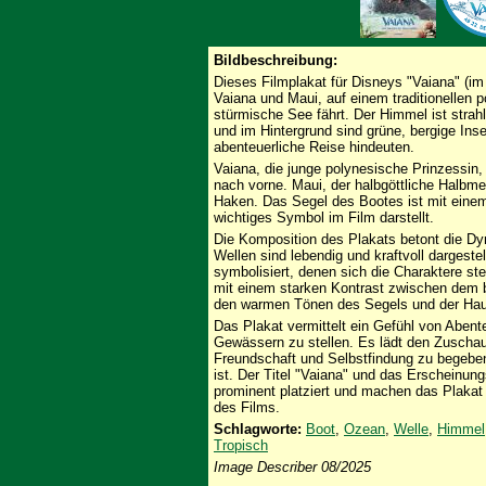
Bildbeschreibung:
Dieses Filmplakat für Disneys "Vaiana" (im 
Vaiana und Maui, auf einem traditionellen 
stürmische See fährt. Der Himmel ist stra
und im Hintergrund sind grüne, bergige Ins
abenteuerliche Reise hindeuten.
Vaiana, die junge polynesische Prinzessin
nach vorne. Maui, der halbgöttliche Halbm
Haken. Das Segel des Bootes ist mit einem s
wichtiges Symbol im Film darstellt.
Die Komposition des Plakats betont die D
Wellen sind lebendig und kraftvoll dargest
symbolisiert, denen sich die Charaktere ste
mit einem starken Kontrast zwischen dem 
den warmen Tönen des Segels und der Haut
Das Plakat vermittelt ein Gefühl von Aben
Gewässern zu stellen. Es lädt den Zuschaue
Freundschaft und Selbstfindung zu begeben,
ist. Der Titel "Vaiana" und das Erschei
prominent platziert und machen das Plakat
des Films.
Schlagworte:
Boot
,
Ozean
,
Welle
,
Himmel
Tropisch
Image Describer 08/2025