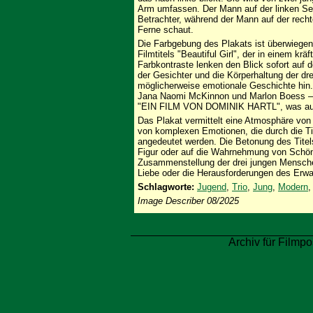
Arm umfassen. Der Mann auf der linken Seit
Betrachter, während der Mann auf der rechte
Ferne schaut.
Die Farbgebung des Plakats ist überwiege
Filmtitels "Beautiful Girl", der in einem kr
Farbkontraste lenken den Blick sofort auf 
der Gesichter und die Körperhaltung der dr
möglicherweise emotionale Geschichte hin.
Jana Naomi McKinnon und Marlon Boess – si
"EIN FILM VON DOMINIK HARTL", was auf 
Das Plakat vermittelt eine Atmosphäre vo
von komplexen Emotionen, die durch die Tit
angedeutet werden. Die Betonung des Titels 
Figur oder auf die Wahrnehmung von Schönh
Zusammenstellung der drei jungen Mensche
Liebe oder die Herausforderungen des Erw
Schlagworte:
Jugend
,
Trio
,
Jung
,
Modern
Image Describer 08/2025
Archiv für Filmpo