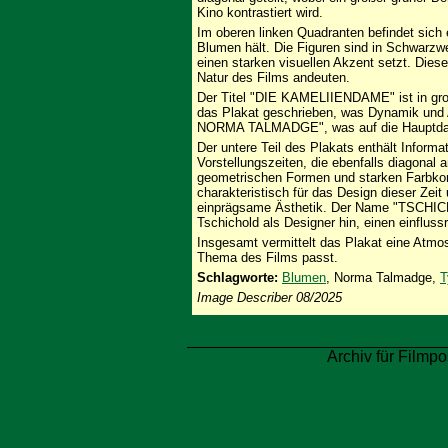
Kino kontrastiert wird.
Im oberen linken Quadranten befindet sich e
Blumen hält. Die Figuren sind in Schwarzwe
einen starken visuellen Akzent setzt. Dies
Natur des Films andeuten.
Der Titel "DIE KAMELIIENDAME" ist in gro
das Plakat geschrieben, was Dynamik und A
NORMA TALMADGE", was auf die Hauptdarst
Der untere Teil des Plakats enthält Info
Vorstellungszeiten, die ebenfalls diagonal 
geometrischen Formen und starken Farbkon
charakteristisch für das Design dieser Zei
einprägsame Ästhetik. Der Name "TSCHICH
Tschichold als Designer hin, einen einflus
Insgesamt vermittelt das Plakat eine Atmo
Thema des Films passt.
Schlagworte:
Blumen
, Norma Talmadge,
T
Image Describer 08/2025
Archiv für Filmpo