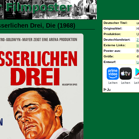
Deutscher Titel:
u
serlichen Drei, Die (1968)
Originaltitel:
H
Produktion:
U
Deutschlandstart:
2
Externe Links:
I
Poster aus:
B
Größe:
4
Entwurf:
L