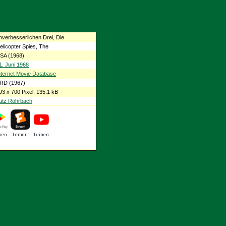
nverbesserlichen Drei, Die
elicopter Spies, The
SA (1968)
1. Juni 1968
nternet Movie Database
RD (1967)
93 x 700 Pixel, 135.1 kB
utz Rohrbach