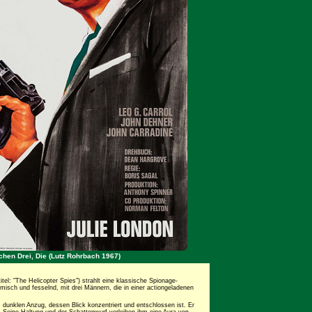
chen Drei, Die (Lutz Rohrbach 1967)
itel: "The Helicopter Spies") strahlt eine klassische Spionage-
isch und fesselnd, mit drei Männern, die in einer actiongeladenen
 dunklen Anzug, dessen Blick konzentriert und entschlossen ist. Er