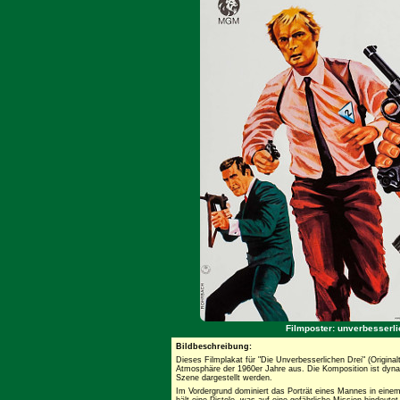
Filmposter: unverbesserli
Bildbeschreibung:
Dieses Filmplakat für "Die Unverbesserlichen Drei" (Originalt
Atmosphäre der 1960er Jahre aus. Die Komposition ist dynam
Szene dargestellt werden.
Im Vordergrund dominiert das Porträt eines Mannes in einem