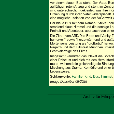
vor einem blauen Bus steht. Der Vater, Ben
auffälligen roten Anzug und steht im Zent
sind unterschiedlich gekleidet, was ihre ind
Erziehung durch ihren Vater widerspiegelt.
eine mögliche Isolation von der Außenwelt 
Der blaue Bus mit dem Namen "Steve" deute
strahlend blaue Himmel und die sonnige Lan
Freiheit und Abenteuer, aber auch von eine
Die Zitate von ARD/Das Erste und Vanity Fai
humorvoll" sowie "herzerwärmend und außer
Mortensens Leistung als "großartig" hervo
Regard) und dem Filmfest München unterstr
Festivalerfolge des Films.
Insgesamt vermittelt das Plakat die Botscha
einer Reise ist und sich mit den Herausfo
muss, während sie gleichzeitig die Bindung 
Mischung aus Drama, Komödie und einer ti
Lebensweise.
Schlagworte:
Familie
,
Kind
,
Bus
,
Himmel
Image Describer 08/2025
Archiv für Filmpo