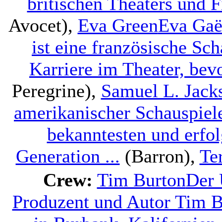
britischen Theaters und F
Avocet),
Eva Green
Eva Gaël
ist eine französische Sc
Karriere im Theater, bevo
Peregrine),
Samuel L. Jack
amerikanischer Schauspiel
bekanntesten und erfol
Generation ...
(Barron),
Te
Crew:
Tim Burton
Der 
Produzent und Autor Tim B