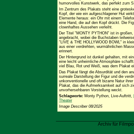
humorvolles Kunstwerk, das perfekt zum St
Im Zentrum des Plakats steht eine groteske
Kopf, der wie ein aufgeschlagener Hut wir
Elemente heraus: ein Ohr mit einem Telefon
eine Hand, die auf den Kopf drückt. Die Figu
clownhaftes Aussehen verleiht.
Der Titel "MONTY PYTHON" ist in großen,
angebracht, wobei die Buchstaben teilweis
"LIVE & THE HOLLYWOOD BOWL" in klei
aus einer verdrehten, wurmähnlichen Masse
erinnert.
Der Hintergrund ist dunkel gehalten, mit 
eine leicht unheimliche Atmosphäre schafft. 
viel Blau, Rot und Weiß, was dem Plakat ein
Das Plakat fängt die Absurdität und den a
surreale Darstellung der Figur und die verd
unkonventionelle und oft bizarre Natur ihre
Plakat, das die Aufmerksamkeit auf sich zi
unvorhersehbaren Vorstellung weckt.
Schlagworte:
Monty Python, Live-Auftritt,
Theater
Image Describer 08/2025
Archiv für Filmpo