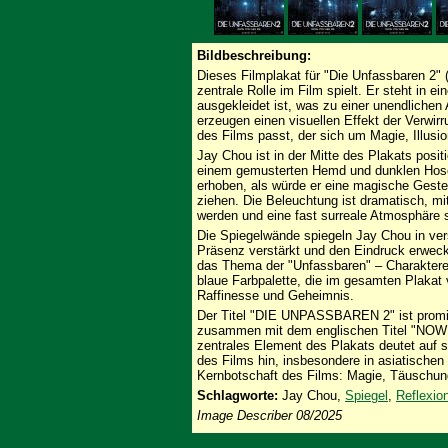
Bildbeschreibung:
Dieses Filmplakat für "Die Unfassbaren 2"
zentrale Rolle im Film spielt. Er steht in 
ausgekleidet ist, was zu einer unendlichen
erzeugen einen visuellen Effekt der Verwi
des Films passt, der sich um Magie, Illusi
Jay Chou ist in der Mitte des Plakats positi
einem gemusterten Hemd und dunklen Hosen
erhoben, als würde er eine magische Geste
ziehen. Die Beleuchtung ist dramatisch, mit 
werden und eine fast surreale Atmosphäre 
Die Spiegelwände spiegeln Jay Chou in ve
Präsenz verstärkt und den Eindruck erweckt, 
das Thema der "Unfassbaren" – Charaktere,
blaue Farbpalette, die im gesamten Plakat 
Raffinesse und Geheimnis.
Der Titel "DIE UNPASSBAREN 2" ist promin
zusammen mit dem englischen Titel "NOW
zentrales Element des Plakats deutet auf s
des Films hin, insbesondere in asiatischen 
Kernbotschaft des Films: Magie, Täuschung
Schlagworte:
Jay Chou,
Spiegel
,
Reflexio
Image Describer 08/2025