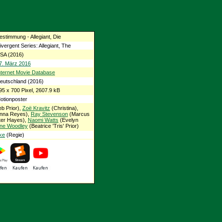
estimmung - Allegiant, Die
ivergent Series: Allegiant, The
SA (2016)
7. März 2016
nternet Movie Database
eutschland (2016)
95 x 700 Pixel, 2607.9 kB
otionposter
b Prior),
Zoë Kravitz
(Christina),
nna Reyes),
Ray Stevenson
(Marcus
ter Hayes),
Naomi Watts
(Evelyn
ene Woodley
(Beatrice 'Tris' Prior)
ke
(Regie)