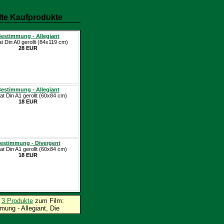
te Kaufprodukte
estimmung - Allegiant
at Din A0 gerollt (84x119 cm)
28 EUR
estimmung - Allegiant
at Din A1 gerollt (60x84 cm)
18 EUR
estimmung - Divergent
at Din A1 gerollt (60x84 cm)
18 EUR
p
3 Produkte
zum Film:
ung - Allegiant, Die