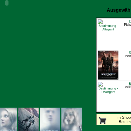
Ausgewähl
B
Plak
B
Plak
B
Plak
Im Sho
Bestimm