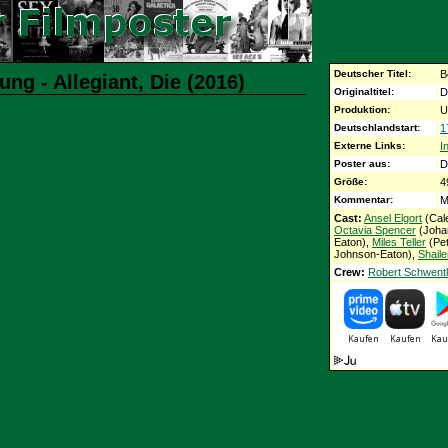
Deutscher Titel:
B
ng - Allegiant, Die (2016)
Originaltitel:
D
Produktion:
U
Deutschlandstart:
1
Externe Links:
I
Poster aus:
D
Größe:
4
Kommentar:
M
Cast:
Ansel Elgort
(Cale
Octavia Spencer
(Joha
Eaton),
Miles Teller
(Pe
Johnson-Eaton),
Shail
Crew:
Robert Schwent