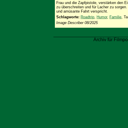
Frau und die Zapfpistole, verstärken den E
zu überschreiten und für Lacher zu sorgen. 
und amüsante Fahrt verspricht.
Schlagworte:
Roadtrip
,
Humor
,
Familie
, Ta
Image Describer 08/2025
Archiv für Filmpo