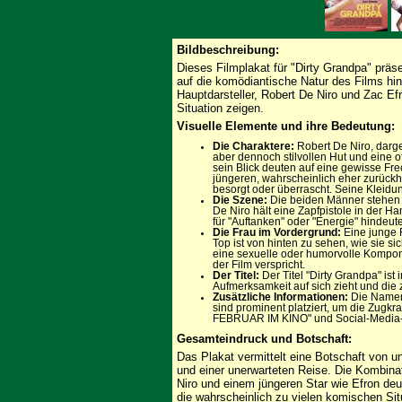
Bildbeschreibung:
Dieses Filmplakat für "Dirty Grandpa" präs
auf die komödiantische Natur des Films hin
Hauptdarsteller, Robert De Niro und Zac Efr
Situation zeigen.
Visuelle Elemente und ihre Bedeutung:
Die Charaktere:
Robert De Niro, darges
aber dennoch stilvollen Hut und eine 
sein Blick deuten auf eine gewisse Fr
jüngeren, wahrscheinlich eher zurückh
besorgt oder überrascht. Seine Kleidun
Die Szene:
Die beiden Männer stehen n
De Niro hält eine Zapfpistole in der H
für "Auftanken" oder "Energie" hindeut
Die Frau im Vordergrund:
Eine junge 
Top ist von hinten zu sehen, wie sie si
eine sexuelle oder humorvolle Komponen
der Film verspricht.
Der Titel:
Der Titel "Dirty Grandpa" is
Aufmerksamkeit auf sich zieht und die z
Zusätzliche Informationen:
Die Namen 
sind prominent platziert, um die Zugkr
FEBRUAR IM KINO" und Social-Media-L
Gesamteindruck und Botschaft:
Das Plakat vermittelt eine Botschaft von 
und einer unerwarteten Reise. Die Kombina
Niro und einem jüngeren Star wie Efron deu
die wahrscheinlich zu vielen komischen Sit