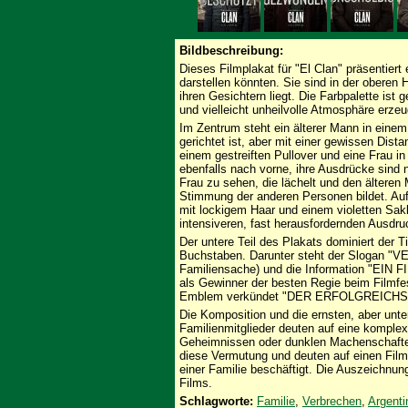
Bildbeschreibung:
Dieses Filmplakat für "El Clan" präsentiert
darstellen könnten. Sie sind in der oberen 
ihren Gesichtern liegt. Die Farbpalette ist
und vielleicht unheilvolle Atmosphäre erzeu
Im Zentrum steht ein älterer Mann in eine
gerichtet ist, aber mit einer gewissen Dist
einem gestreiften Pullover und eine Frau i
ebenfalls nach vorne, ihre Ausdrücke sind ne
Frau zu sehen, die lächelt und den ältere
Stimmung der anderen Personen bildet. Auf 
mit lockigem Haar und einem violetten Sakk
intensiveren, fast herausfordernden Ausdru
Der untere Teil des Plakats dominiert der T
Buchstaben. Darunter steht der Slogan 
Familiensache) und die Information "EI
als Gewinner der besten Regie beim Filmfe
Emblem verkündet "DER ERFOLGREICHS
Die Komposition und die ernsten, aber unt
Familienmitglieder deuten auf eine komple
Geheimnissen oder dunklen Machenschaften 
diese Vermutung und deuten auf einen Film h
einer Familie beschäftigt. Die Auszeichnung
Films.
Schlagworte:
Familie
,
Verbrechen
,
Argenti