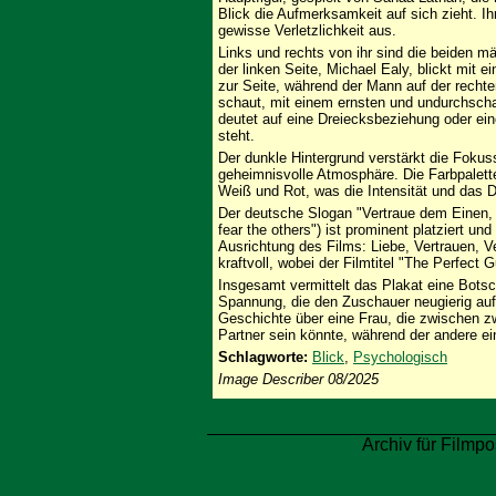
Blick die Aufmerksamkeit auf sich zieht. I
gewisse Verletzlichkeit aus.
Links und rechts von ihr sind die beiden mä
der linken Seite, Michael Ealy, blickt mit 
zur Seite, während der Mann auf der rechten
schaut, mit einem ernsten und undurchsch
deutet auf eine Dreiecksbeziehung oder eine
steht.
Der dunkle Hintergrund verstärkt die Fokus
geheimnisvolle Atmosphäre. Die Farbpalette
Weiß und Rot, was die Intensität und das D
Der deutsche Slogan "Vertraue dem Einen, f
fear the others") ist prominent platziert un
Ausrichtung des Films: Liebe, Vertrauen, V
kraftvoll, wobei der Filmtitel "The Perfect 
Insgesamt vermittelt das Plakat eine Botsc
Spannung, die den Zuschauer neugierig auf
Geschichte über eine Frau, die zwischen zw
Partner sein könnte, während der andere ei
Schlagworte:
Blick
,
Psychologisch
Image Describer 08/2025
Archiv für Filmpo