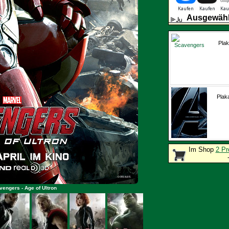
Ausgewähl
Plak
Plak
Im Shop
2 Pr
vengers - Age of Ultron