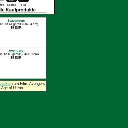
te Kaufprodukte
Scavengers
at Din A1 gerollt (60x84 cm)
18 EUR
Avengers
at Din A0 gerollt (84x119 cm)
18 EUR
odukte
zum Film: Avengers
- Age of Ultron