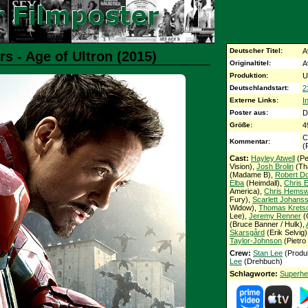
Deutscher Titel:
A
s - Age of Ultron (2015)
Originaltitel:
A
Produktion:
U
Deutschlandstart:
2
Externe Links:
I
Poster aus:
D
Größe:
4
C
Kommentar:
(
Cast:
Hayley Atwell
(Pe
Vision),
Josh Brolin
(Th
(Madame B),
Robert D
Elba
(Heimdall),
Chris 
America),
Chris Hemsw
Fury),
Scarlett Johans
Widow),
Thomas Krets
Lee),
Jeremy Renner
(
(Bruce Banner / Hulk),
Skarsgård
(Erik Selvig
Taylor-Johnson
(Pietro
Crew:
Stan Lee
(Produ
Lee
(Drehbuch)
Schlagworte:
Superhe