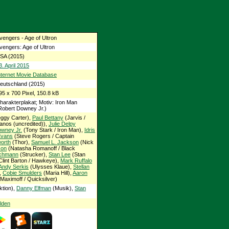
vengers - Age of Ultron
vengers: Age of Ultron
SA (2015)
3. April 2015
nternet Movie Database
eutschland (2015)
95 x 700 Pixel, 150.8 kB
harakterplakat; Motiv: Iron Man
Robert Downey Jr.)
ggy Carter),
Paul Bettany
(Jarvis /
anos (uncredited)),
Julie Delpy
owney Jr.
(Tony Stark / Iron Man),
Idris
Evans
(Steve Rogers / Captain
orth
(Thor),
Samuel L. Jackson
(Nick
son
(Natasha Romanoff / Black
chmann
(Strucker),
Stan Lee
(Stan
Clint Barton / Hawkeye),
Mark Ruffalo
Andy Serkis
(Ulysses Klaue),
Stellan
),
Cobie Smulders
(Maria Hill),
Aaron
 Maximoff / Quicksilver)
ktion),
Danny Elfman
(Musik),
Stan
lden