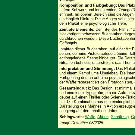
Komposition und Farbgebung:
Das Plaka
tiefem Schwarz und leuchtendem Orange/Rot
erinnert. Im oberen Bereich sind die Augen
eindringlich blicken. Diese Augen schein
dem Plakat eine psychologische Tiefe.
Zentrale Elemente:
Der Titel des Films, 
blockartigen schwarzen Buchstaben dargeste
durchbrochen werden. Diese Buchstabenform
Gefängnis.
Inmitten dieser Buchstaben, auf einer Art 
sehen, der eine Pistole abfeuert. Seine Ha
actiongeladene Szene hindeutet. Die Darste
Situation befindet, unterstreicht das Thema
Interpretation und Stimmung:
Das Plakat 
und einem Kampf ums Überleben. Die inten
Farbgebung deuten auf eine psychologische
der Waffe repräsentiert den Protagonisten,
Gesamteindruck:
Das Design ist minimalis
und eine klare Typografie, um die Aufmerk
deutet auf einen Thriller oder Science-Fict
hin. Die Kombination aus den eindringlich
Darstellung des Mannes in Aktion erzeugt 
neugierig auf den Inhalt des Films.
Schlagworte:
Waffe
,
Aktion
,
Schriftzug
,
Ge
Image Describer 08/2025