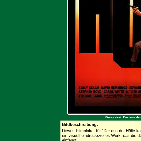
Kinoplakat: Der aus de
Bildbeschreibung:
Dieses Filmplakat für "Der aus der Hölle kam
ein visuell eindrucksvolles Werk, das die
einfängt.