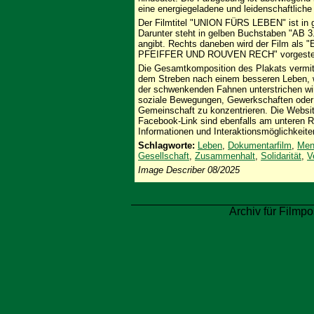
eine energiegeladene und leidenschaftlich
Der Filmtitel "UNION FÜRS LEBEN" ist in g
Darunter steht in gelben Buchstaben "AB 
angibt. Rechts daneben wird der Film
PFEIFFER UND ROUVEN RECH" vorgestel
Die Gesamtkomposition des Plakats vermitt
dem Streben nach einem besseren Leben, w
der schwenkenden Fahnen unterstrichen wir
soziale Bewegungen, Gewerkschaften oder 
Gemeinschaft zu konzentrieren. Die We
Facebook-Link sind ebenfalls am unteren R
Informationen und Interaktionsmöglichkeite
Schlagworte:
Leben
,
Dokumentarfilm
,
Men
Gesellschaft
,
Zusammenhalt
,
Solidarität
,
V
Image Describer 08/2025
Archiv für Filmpo