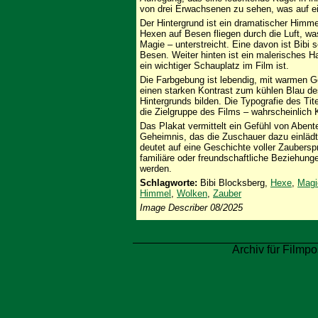
von drei Erwachsenen zu sehen, was auf ein
Der Hintergrund ist ein dramatischer Himme
Hexen auf Besen fliegen durch die Luft, w
Magie – unterstreicht. Eine davon ist Bibi 
Besen. Weiter hinten ist ein malerisches 
ein wichtiger Schauplatz im Film ist.
Die Farbgebung ist lebendig, mit warmen Ge
einen starken Kontrast zum kühlen Blau d
Hintergrunds bilden. Die Typografie des Tite
die Zielgruppe des Films – wahrscheinlich 
Das Plakat vermittelt ein Gefühl von Abente
Geheimnis, das die Zuschauer dazu einlädt
deutet auf eine Geschichte voller Zaubers
familiäre oder freundschaftliche Beziehung
werden.
Schlagworte:
Bibi Blocksberg,
Hexe
,
Magi
Himmel
,
Wolken
,
Zauber
Image Describer 08/2025
Archiv für Filmpo