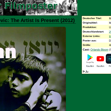
Deutscher Titel:
M
ic: The Artist Is Present (2012)
Originaltitel:
M
Produktion:
U
Deutschlandstart:
2
Externe Links:
I
Poster aus:
D
Größe:
4
Cast:
Orlando Bloom
(S