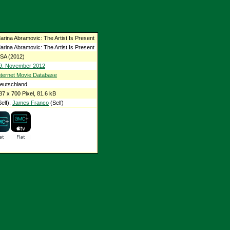
arina Abramovic: The Artist Is Present
arina Abramovic: The Artist Is Present
SA (2012)
9. November 2012
nternet Movie Database
eutschland
87 x 700 Pixel, 81.6 kB
elf),
James Franco
(Self)