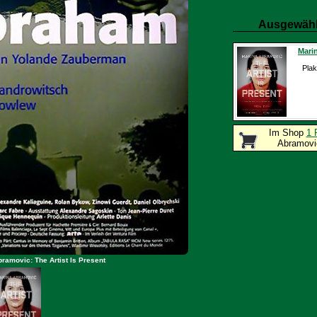
Ausgewähl
Marin
Plak
Im Shop
1 
Abramovic
bramovic: The Artist Is Present