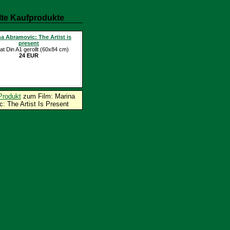
te Kaufprodukte
a Abramovic: The Artist is
present
at Din A1 gerollt (60x84 cm)
24 EUR
Produkt
zum Film: Marina
: The Artist Is Present