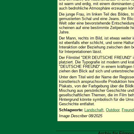
ist warm und erdig, mit einem dominanten g
auch bedrohliche Atmosphäre erzeugen kön
Die junge Frau, im linken Teil des Bildes, t
gemusterten Schal und eine Jeans. Ihr Blick
Welt oder eine bevorstehende Entscheidung
scheinen auf eine bestimmte Zeitperiode h
Jahre.
Der Mann, rechts im Bild, ist etwas weiter 
ist ebenfalls eher schlicht, und seine Haltu
Interaktion oder Beziehung zwischen den be
für Interpretationen lässt.
Der Filmtitel "DER DEUTSCHE FREUND" ist 
platziert. Die Typografie ist modern und k
"DEUTSCHE FREUND" in einem kräftigen Bl
ziehen den Blick auf sich und unterstreich
Unter dem Titel wird der Name der Regisseu
künstlerisch anspruchsvolle Produktion hi
Plakats, von der Farbgebung über die Bildko
Mischung aus persönlicher Geschichte und 
gesellschaftlichen Themen, die im Film be
Hintergrund könnte symbolisch für die Ums
Geschichte entfaltet.
Schlagworte:
Landschaft
,
Outdoor
,
Freund
Image Describer 08/2025
Archiv für Filmpo