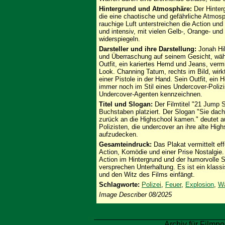
Hintergrund und Atmosphäre:
Der Hinter
die eine chaotische und gefährliche Atmos
rauchige Luft unterstreichen die Action un
und intensiv, mit vielen Gelb-, Orange- un
widerspiegeln.
Darsteller und ihre Darstellung:
Jonah Hil
und Überraschung auf seinem Gesicht, währ
Outfit, ein kariertes Hemd und Jeans, vermi
Look. Channing Tatum, rechts im Bild, wirkt
einer Pistole in der Hand. Sein Outfit, ein
immer noch im Stil eines Undercover-Polizis
Undercover-Agenten kennzeichnen.
Titel und Slogan:
Der Filmtitel "21 Jump S
Buchstaben platziert. Der Slogan "Sie dach
zurück an die Highschool kamen." deutet au
Polizisten, die undercover an ihre alte Hi
aufzudecken.
Gesamteindruck:
Das Plakat vermittelt ef
Action, Komödie und einer Prise Nostalgie. 
Action im Hintergrund und der humorvolle 
versprechen Unterhaltung. Es ist ein klass
und den Witz des Films einfängt.
Schlagworte:
Polizei
,
Feuer
,
Explosion
,
Wa
Image Describer 08/2025
Archiv für Filmpo