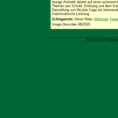
feurige Ästhetik deutet auf einen actionrei
Themen wie Schuld, Erlösung und dem Kam
Darstellung von Nicolas Cage als brennende
charismatische Leistung.
Schlagworte:
Ghost Rider,
Motorrad
,
Feue
Image Describer 08/2025
Archiv für Filmpo