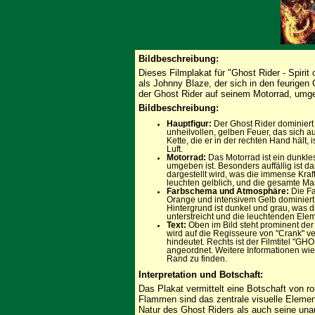
Bildbeschreibung:
Dieses Filmplakat für "Ghost Rider - Spirit
als Johnny Blaze, der sich in den feurigen
der Ghost Rider auf seinem Motorrad, umg
Bildbeschreibung:
Hauptfigur:
Der Ghost Rider dominiert 
unheilvollen, gelben Feuer, das sich a
Kette, die er in der rechten Hand hält, 
Luft.
Motorrad:
Das Motorrad ist ein dunkles
umgeben ist. Besonders auffällig ist 
dargestellt wird, was die immense Kraf
leuchten gelblich, und die gesamte Mas
Farbschema und Atmosphäre:
Die Fa
Orange und intensivem Gelb dominiert,
Hintergrund ist dunkel und grau, was 
unterstreicht und die leuchtenden Ele
Text:
Oben im Bild steht prominent der
wird auf die Regisseure von "Crank" v
hindeutet. Rechts ist der Filmtitel 
angeordnet. Weitere Informationen wie
Rand zu finden.
Interpretation und Botschaft:
Das Plakat vermittelt eine Botschaft von ro
Flammen sind das zentrale visuelle Elemen
Natur des Ghost Riders als auch seine una