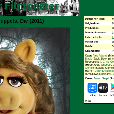
Deutscher Titel:
M
uppets, Die (2011)
Originaltitel:
M
Produktion:
U
Deutschlandstart:
1
Externe Links:
I
Poster aus:
U
Größe:
5
Kommentar:
T
Cast:
Amy Adams
(Mar
Black
(Jack Black (uncr
Receptionist),
Chris Co
(Hobo Joe),
Whoopi Go
Gomez
(Selena Gomez
Harris),
John Krasinski
(Smalltown Resident),
Crew:
Jason Segel
(Pr