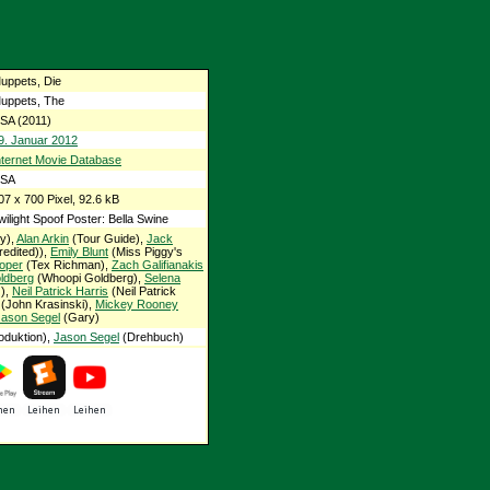
uppets, Die
uppets, The
SA (2011)
9. Januar 2012
nternet Movie Database
SA
07 x 700 Pixel, 92.6 kB
wilight Spoof Poster: Bella Swine
y),
Alan Arkin
(Tour Guide),
Jack
edited)),
Emily Blunt
(Miss Piggy's
oper
(Tex Richman),
Zach Galifianakis
ldberg
(Whoopi Goldberg),
Selena
),
Neil Patrick Harris
(Neil Patrick
(John Krasinski),
Mickey Rooney
Jason Segel
(Gary)
oduktion),
Jason Segel
(Drehbuch)