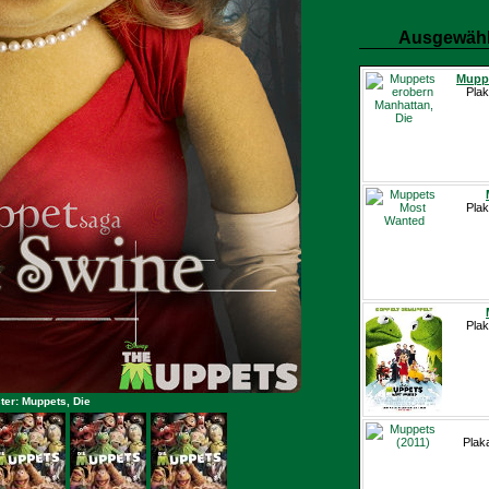
Ausgewähl
Muppe
Plak
Plak
Plak
ter: Muppets, Die
Plak