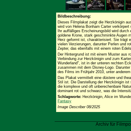
Bildbeschreibung:
Dieses Filmplakat zeigt die Herzkönigin au
wird von Helena Bonham Carter verkörpert un
Ihr auffälliges Erscheinungsbild wird durch 
goldene Krone, stark geschminkte Augen mi
Herz geformt ist, charakterisiert. Sie trägt
vielen Verzierungen, darunter Perlen und rot
Zepter, das ebenfalls mit einem roten Edelst
Der Hintergrund ist mit einem Muster aus r
Verbindung zur Herzkönigin und zum Kartensp
Wunderland", ist in der unteren rechten Eck
zusammen mit dem Disney-Logo. Darunter be
des Films im Frühjahr 2010, unter anderem 
Das Plakat vermittelt eine düstere und the
Stil ist. Die Darstellung der Herzkönigin is
die komplexe und oft unberechenbare Natur 
dominant rot und schwarz, was die Intensit
Schlagworte:
Herzkönigin, Alice im Wunde
Fantasy
Image Describer 08/2025
Archiv für Filmpo