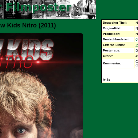
Deutscher Titel:
N
w Kids Nitro (2011)
Originaltitel:
N
Produktion:
N
Deutschlandstart:
0
Externe Links:
I
Poster aus:
D
Größe:
4
C
Kommentar:
(