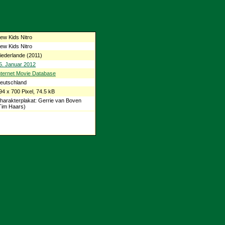
ew Kids Nitro
ew Kids Nitro
iederlande (2011)
5. Januar 2012
nternet Movie Database
eutschland
94 x 700 Pixel, 74.5 kB
harakterplakat: Gerrie van Boven
Tim Haars)