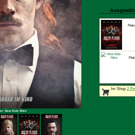
Ausgewähl
Plak
Plak
Im Shop
2 Pr
er: New Kids Nitro