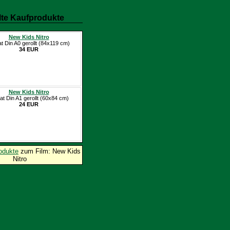
te Kaufprodukte
New Kids Nitro
at Din A0 gerollt (84x119 cm)
34 EUR
New Kids Nitro
at Din A1 gerollt (60x84 cm)
24 EUR
odukte
zum Film: New Kids
Nitro