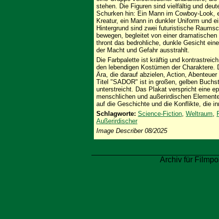
stehen. Die Figuren sind vielfältig und de
Schurken hin: Ein Mann im Cowboy-Look, ei
Kreatur, ein Mann in dunkler Uniform und ei
Hintergrund sind zwei futuristische Raumsc
bewegen, begleitet von einer dramatischen
thront das bedrohliche, dunkle Gesicht ein
der Macht und Gefahr ausstrahlt.
Die Farbpalette ist kräftig und kontrastrei
den lebendigen Kostümen der Charaktere. Di
Ära, die darauf abzielen, Action, Abenteuer
Titel "SADOR" ist in großen, gelben Buch
unterstreicht. Das Plakat verspricht eine 
menschlichen und außerirdischen Elementen
auf die Geschichte und die Konflikte, die in
Schlagworte:
Science-Fiction
,
Weltraum
,
Außerirdischer
Image Describer 08/2025
Archiv für Filmpo