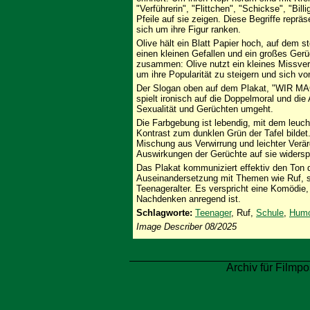
"Verführerin", "Flittchen", "Schickse", "Bil
Pfeile auf sie zeigen. Diese Begriffe reprä
sich um ihre Figur ranken.
Olive hält ein Blatt Papier hoch, auf dem 
einen kleinen Gefallen und ein großes Gerü
zusammen: Olive nutzt ein kleines Missver
um ihre Popularität zu steigern und sich 
Der Slogan oben auf dem Plakat, "WI
spielt ironisch auf die Doppelmoral und die
Sexualität und Gerüchten umgeht.
Die Farbgebung ist lebendig, mit dem leuch
Kontrast zum dunklen Grün der Tafel bilde
Mischung aus Verwirrung und leichter Verär
Auswirkungen der Gerüchte auf sie widerspi
Das Plakat kommuniziert effektiv den Ton 
Auseinandersetzung mit Themen wie Ruf, s
Teenageralter. Es verspricht eine Komödie
Nachdenken anregend ist.
Schlagworte:
Teenager
, Ruf,
Schule
,
Humo
Image Describer 08/2025
Archiv für Filmpo