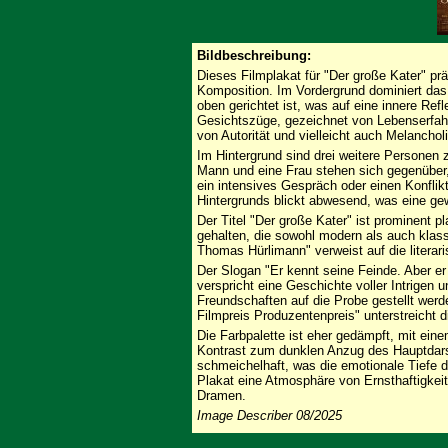
Bildbeschreibung:
Dieses Filmplakat für "Der große Kater" pr
Komposition. Im Vordergrund dominiert das
oben gerichtet ist, was auf eine innere Ref
Gesichtszüge, gezeichnet von Lebenserfahr
von Autorität und vielleicht auch Melancholi
Im Hintergrund sind drei weitere Personen 
Mann und eine Frau stehen sich gegenüber, 
ein intensives Gespräch oder einen Konflik
Hintergrunds blickt abwesend, was eine ge
Der Titel "Der große Kater" ist prominent pla
gehalten, die sowohl modern als auch klass
Thomas Hürlimann" verweist auf die literar
Der Slogan "Er kennt seine Feinde. Aber er
verspricht eine Geschichte voller Intrigen
Freundschaften auf die Probe gestellt wer
Filmpreis Produzentenpreis" unterstreicht 
Die Farbpalette ist eher gedämpft, mit ein
Kontrast zum dunklen Anzug des Hauptdarst
schmeichelhaft, was die emotionale Tiefe d
Plakat eine Atmosphäre von Ernsthaftigkei
Dramen.
Image Describer 08/2025