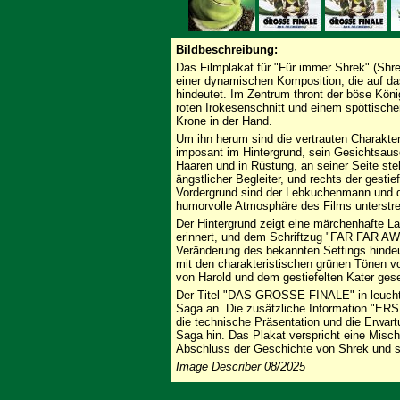
Bildbeschreibung:
Das Filmplakat für "Für immer Shrek" (Shrek
einer dynamischen Komposition, die auf das
hindeutet. Im Zentrum thront der böse Köni
roten Irokesenschnitt und einem spöttische
Krone in der Hand.
Um ihn herum sind die vertrauten Charaktere
imposant im Hintergrund, sein Gesichtsaus
Haaren und in Rüstung, an seiner Seite steht
ängstlicher Begleiter, und rechts der gesti
Vordergrund sind der Lebkuchenmann und der
humorvolle Atmosphäre des Films unterstre
Der Hintergrund zeigt eine märchenhafte L
erinnert, und dem Schriftzug "FAR FAR AWA
Veränderung des bekannten Settings hindeut
mit den charakteristischen grünen Tönen v
von Harold und dem gestiefelten Kater gese
Der Titel "DAS GROSSE FINALE" in leucht
Saga an. Die zusätzliche Information "ER
die technische Präsentation und die Erwar
Saga hin. Das Plakat verspricht eine Mis
Abschluss der Geschichte von Shrek und s
Image Describer 08/2025