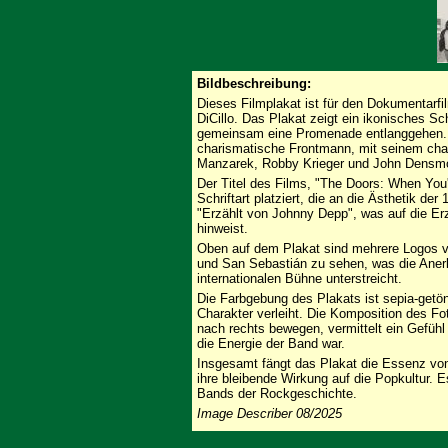
Bildbeschreibung:
Dieses Filmplakat ist für den Dokumentarf
DiCillo. Das Plakat zeigt ein ikonisches 
gemeinsam eine Promenade entlanggehen. I
charismatische Frontmann, mit seinem char
Manzarek, Robby Krieger und John Densm
Der Titel des Films, "The Doors: When You're
Schriftart platziert, die an die Ästhetik der
"Erzählt von Johnny Depp", was auf die E
hinweist.
Oben auf dem Plakat sind mehrere Logos v
und San Sebastián zu sehen, was die Aner
internationalen Bühne unterstreicht.
Die Farbgebung des Plakats ist sepia-getön
Charakter verleiht. Die Komposition des Fot
nach rechts bewegen, vermittelt ein Gefüh
die Energie der Band war.
Insgesamt fängt das Plakat die Essenz von
ihre bleibende Wirkung auf die Popkultur. 
Bands der Rockgeschichte.
Image Describer 08/2025