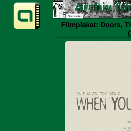
Startseite
Filmplakat: Doors, T
(