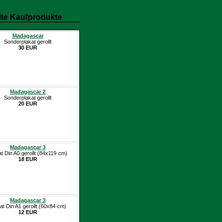
te Kaufprodukte
Madagascar
Sonderplakat gerollt
30 EUR
Madagascar 2
Sonderplakat gerollt
20 EUR
Madagascar 3
at Din A0 gerollt (84x119 cm)
18 EUR
Madagascar 3
at Din A1 gerollt (60x84 cm)
12 EUR