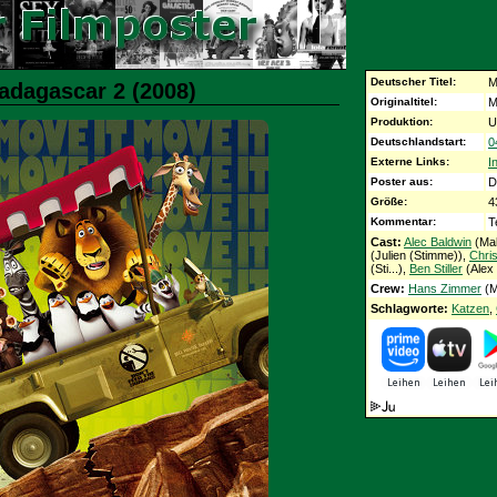
Deutscher Titel:
M
adagascar 2 (2008)
Originaltitel:
M
Produktion:
U
Deutschlandstart:
0
Externe Links:
I
Poster aus:
D
Größe:
4
Kommentar:
T
Cast:
Alec Baldwin
(Mak
(Julien (Stimme)),
Chri
(Sti...),
Ben Stiller
(Alex
Crew:
Hans Zimmer
(M
Schlagworte:
Katzen
,