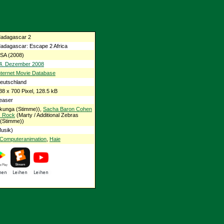
adagascar 2
adagascar: Escape 2 Africa
SA (2008)
4. Dezember 2008
nternet Movie Database
eutschland
38 x 700 Pixel, 128.5 kB
easer
unga (Stimme)),
Sacha Baron Cohen
s Rock
(Marty / Additional Zebras
 (Stimme))
usik)
Computeranimation
,
Haie