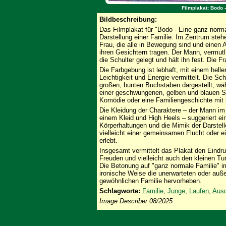
Filmplakat: Bodo 
Bildbeschreibung:
Das Filmplakat für "Bodo - Eine ganz norm
Darstellung einer Familie. Im Zentrum steh
Frau, die alle in Bewegung sind und einen
ihren Gesichtern tragen. Der Mann, vermutl
die Schulter gelegt und hält ihn fest. Die Fr
Die Farbgebung ist lebhaft, mit einem helle
Leichtigkeit und Energie vermittelt. Die Schr
großen, bunten Buchstaben dargestellt, wäh
einer geschwungenen, gelben und blauen Sch
Komödie oder eine Familiengeschichte mit
Die Kleidung der Charaktere – der Mann im
einem Kleid und High Heels – suggeriert eine
Körperhaltungen und die Mimik der Darstel
vielleicht einer gemeinsamen Flucht oder 
erlebt.
Insgesamt vermittelt das Plakat den Eindru
Freuden und vielleicht auch den kleinen T
Die Betonung auf "ganz normale Familie" i
ironische Weise die unerwarteten oder au
gewöhnlichen Familie hervorheben.
Schlagworte:
Familie
,
Junge
,
Laufen
,
Aus
Image Describer 08/2025