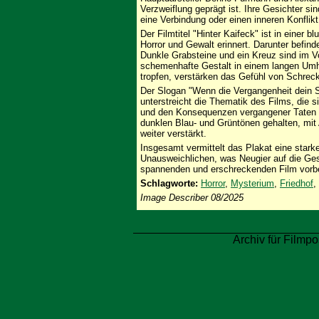
Verzweiflung geprägt ist. Ihre Gesichter si
eine Verbindung oder einen inneren Konflik
Der Filmtitel "Hinter Kaifeck" ist in einer bl
Horror und Gewalt erinnert. Darunter befinde
Dunkle Grabsteine und ein Kreuz sind im V
schemenhafte Gestalt in einem langen Umh
tropfen, verstärken das Gefühl von Schre
Der Slogan "Wenn die Vergangenheit dein S
unterstreicht die Thematik des Films, die 
und den Konsequenzen vergangener Taten be
dunklen Blau- und Grüntönen gehalten, mi
weiter verstärkt.
Insgesamt vermittelt das Plakat eine star
Unausweichlichen, was Neugier auf die Ge
spannenden und erschreckenden Film vorbe
Schlagworte:
Horror
,
Mysterium
,
Friedhof
,
Image Describer 08/2025
Archiv für Filmpo