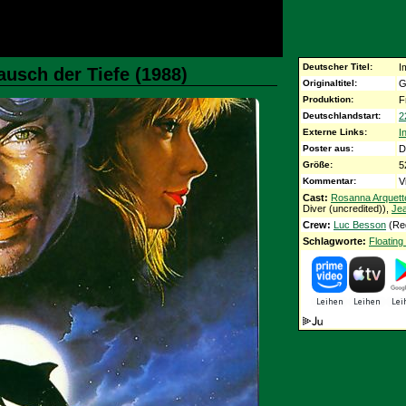
Deutscher Titel:
I
ausch der Tiefe (1988)
Originaltitel:
G
Produktion:
F
Deutschlandstart:
2
Externe Links:
I
Poster aus:
D
Größe:
5
Kommentar:
V
Cast:
Rosanna Arquett
Diver (uncredited)),
Je
Crew:
Luc Besson
(Re
Schlagworte:
Floatin