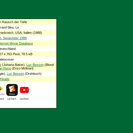
m Rausch der Tiefe
rand bleu, Le
rankreich, USA, Italien (1988)
2. September 1988
nternet Movie Database
eutschland
27 x 763 Pixel, 78.5 kB
ideocover
e
(Johana Baker),
Luc Besson
(Blond
an Reno
(Enzo Molinari)
gie),
Luc Besson
(Drehbuch)
g Heads