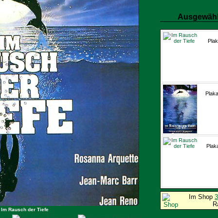
Ausgewähl
Plak
Plaka
Plak
Im Shop
3
R
 Im Rausch der Tiefe