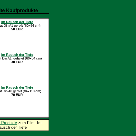
te Kaufprodukte
Im Rausch der Tiefe
at Din A1 gerollt (60x84 cm)
50 EUR
Im Rausch der Tiefe
t Din A1, gefaltet (60x84 cm)
30 EUR
Im Rausch der Tiefe
at Din A0 gerollt (84x119 cm)
70 EUR
 Produkte
zum Film: Im
ausch der Tiefe