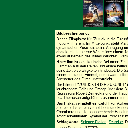
Bildbeschreibung:
Dieses Filmplakat für "Zurück in die Zukun
Fiction-Films ein. Im Mittelpunkt steht Mart
dynamischen Pose, die seine Aufregung und
charakteristische rote Weste über einem 
etwas außerhalb des Bildes gerichtet, währen
Hinter ihm ist das ikonische DeLorean-Zeit
Flammen aus den Reifen und einem hellen 
seine Zeitreisefähigkeiten hindeutet. Die S
einem tiefblauen Himmel, der in warme Ro
Abenteuer des Films unterstreicht.
Der Filmtitel "ZURÜCK IN DIE ZUKUNFT" ist i
leuchtendem Gelb und Orange über dem Bild
Regisseurs Robert Zemeckis und der Hauptd
Lea Thompson aufgeführt, zusammen mit an
Das Plakat vermittelt ein Gefühl von Aufr
Zeitreise. Es ist ein visuell beeindrucken
Charaktere und die bahnbrechende Handlung
sofort erkennbaren Symbol der Popkultur m
Schlagworte:
Science-Fiction
,
Zeitreise
, 
Image Describer 08/2025