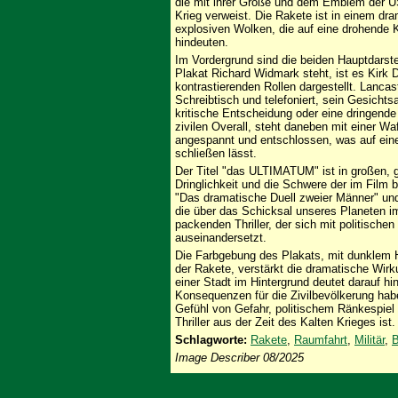
die mit ihrer Größe und dem Emblem der US
Krieg verweist. Die Rakete ist in einem dr
explosiven Wolken, die auf eine drohende 
hindeuten.
Im Vordergrund sind die beiden Hauptdarste
Plakat Richard Widmark steht, ist es Kirk D
kontrastierenden Rollen dargestellt. Lancast
Schreibtisch und telefoniert, sein Gesichts
kritische Entscheidung oder eine dringend
zivilen Overall, steht daneben mit einer Wa
angespannt und entschlossen, was auf ein
schließen lässt.
Der Titel "das ULTIMATUM" ist in großen,
Dringlichkeit und die Schwere der im Film b
"Das dramatische Duell zweier Männer" und
die über das Schicksal unseres Planeten i
packenden Thriller, der sich mit politische
auseinandersetzt.
Die Farbgebung des Plakats, mit dunklem 
der Rakete, verstärkt die dramatische Wirku
einer Stadt im Hintergrund deutet darauf hi
Konsequenzen für die Zivilbevölkerung hab
Gefühl von Gefahr, politischem Ränkespiel 
Thriller aus der Zeit des Kalten Krieges ist.
Schlagworte:
Rakete
,
Raumfahrt
,
Militär
,
B
Image Describer 08/2025