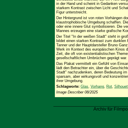
in der Hand und scheint in Gedanken versu
starkem Kontrast zwischen Licht und Schatt
Figur unterstreicht.
Der Hintergrund ist von roten Vorhängen dom
klaustrophobische Umgebung schaffen. Die
oder eine innere Glut symbolisieren. Die ve
Mannes erzeugen eine starke grafische Ko
Der Titel "In der weißen Stadt" steht in g
bildet einen starken Kontrast zum dunklen
Tanner und der Hauptdarsteller Bruno Ganz,
Werk im Kontext des europäischen Kinos de
Zeit, die oft von existentialistischen The
gesellschaftlichen Umbrüchen geprägt war.
Das Plakat vermittelt ein Gefühl von Eins
lädt den Betrachter ein, über die Geschic
Stadt" nachzudenken, deren Bedeutung im Ko
sparsam, aber wirkungsvoll und konzentrier
ihrer Umgebung.
Schlagworte:
Glas
,
Vorhang
,
Rot
,
Silhouet
Image Describer 08/2025
Archiv für Filmpo