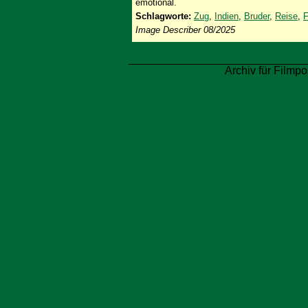
emotional.
Schlagworte:
Zug
,
Indien
,
Bruder
,
Reise
,
F
Image Describer 08/2025
Archiv für Filmpo