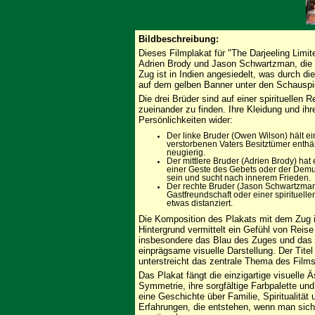
Bildbeschreibung:
Dieses Filmplakat für "The Darjeeling Limit
Adrien Brody und Jason Schwartzman, die 
Zug ist in Indien angesiedelt, was durch di
auf dem gelben Banner unter den Schauspie
Die drei Brüder sind auf einer spirituellen
zueinander zu finden. Ihre Kleidung und ihr
Persönlichkeiten wider:
Der linke Bruder (Owen Wilson) hält ein
verstorbenen Vaters Besitztümer enthäl
neugierig.
Der mittlere Bruder (Adrien Brody) hat
einer Geste des Gebets oder der Demut
sein und sucht nach innerem Frieden.
Der rechte Bruder (Jason Schwartzman)
Gastfreundschaft oder einer spirituell
etwas distanziert.
Die Komposition des Plakats mit dem Zug 
Hintergrund vermittelt ein Gefühl von Reis
insbesondere das Blau des Zuges und das 
einprägsame visuelle Darstellung. Der Titel 
unterstreicht das zentrale Thema des Film
Das Plakat fängt die einzigartige visuelle 
Symmetrie, ihre sorgfältige Farbpalette und
eine Geschichte über Familie, Spiritualitä
Erfahrungen, die entstehen, wenn man sich