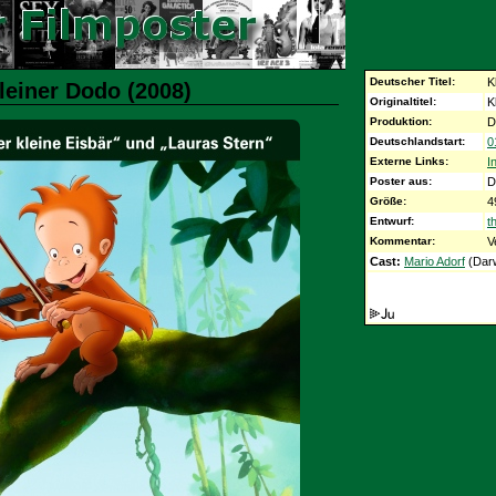
Deutscher Titel:
K
leiner Dodo (2008)
Originaltitel:
K
Produktion:
D
Deutschlandstart:
0
Externe Links:
I
Poster aus:
D
Größe:
4
Entwurf:
t
Kommentar:
V
Cast:
Mario Adorf
(Darw