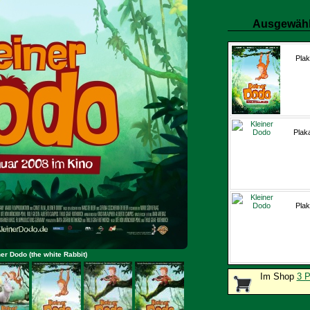
Ausgewähl
Plak
Plak
Plak
ner Dodo (the white Rabbit)
Im Shop
3 P