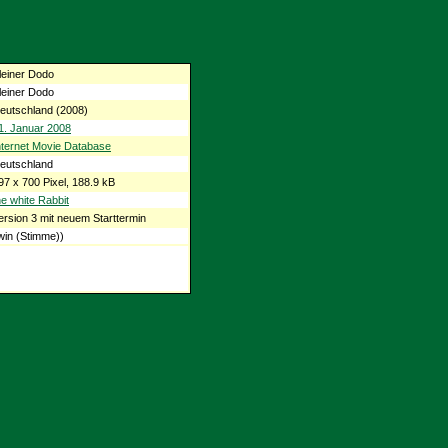
leiner Dodo
leiner Dodo
eutschland (2008)
1. Januar 2008
nternet Movie Database
eutschland
97 x 700 Pixel, 188.9 kB
he white Rabbit
ersion 3 mit neuem Starttermin
in (Stimme))