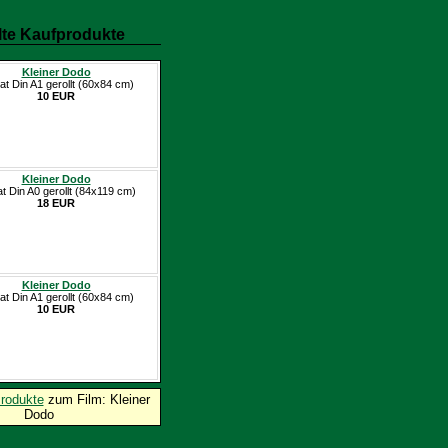
te Kaufprodukte
Kleiner Dodo
at Din A1 gerollt (60x84 cm)
10 EUR
Kleiner Dodo
at Din A0 gerollt (84x119 cm)
18 EUR
Kleiner Dodo
at Din A1 gerollt (60x84 cm)
10 EUR
rodukte
zum Film: Kleiner
Dodo