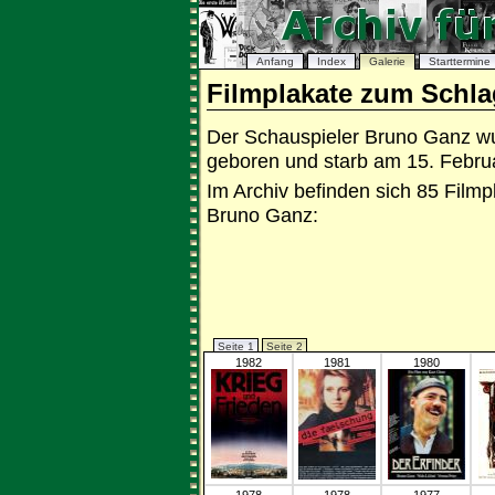
Anfang
Index
Galerie
Starttermine
Filmplakate zum Schl
Der Schauspieler Bruno Ganz w
geboren und starb am 15. Febru
Im Archiv befinden sich 85 Fil
Bruno Ganz:
Seite 1
Seite 2
1982
1981
1980